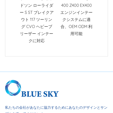
ドソン ローライダ
400 Z400 EX400
XC XC
ー S ST ブレイクア
エンジンインテー
2010-
ウト 117 ツーリン
クシステムに適
マ
グ CVO ヘビーブ
合、OEM ODM 利
リーザー インテー
用可能
クに対応
私たちの会社があなたに協力するためにあなたのデザインとサン