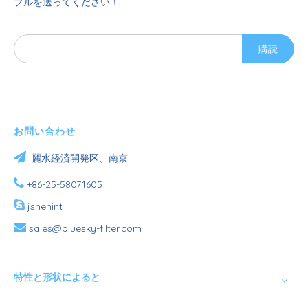
プルを送ってください！
購読
お問い合わせ

麗水経済開発区、南京

+86-25-58071605

jshenint

sales@bluesky-filter.com
特性と形状によると