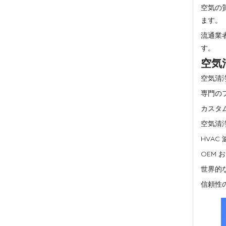
空気の
ます。
流通業
す。
空気
空気清
専門の
カスタ
空気清
HVAC
OEM 
世界的
信頼性