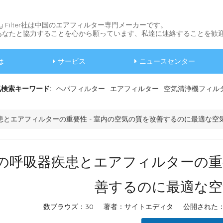
 Sky Filter社は中国のエアフィルター専門メーカーです。
あなたと協力することを心から願っています、私達に連絡することを歓迎
は
サービス
ニュースセンター
検索キーワード:
ヘパフィルター
エアフィルター
空気清浄機フィル
患とエアフィルターの重要性 - 室内の空気の質を改善するのに最適な空
の呼吸器疾患とエアフィルターの重要
善するのに最適な空
数ブラウズ：
30
著者：サイトエディタ 公開された： 20