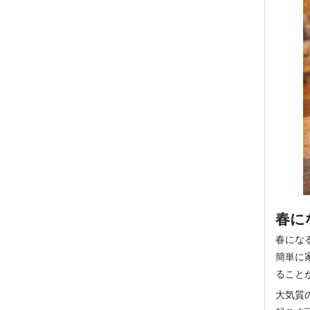
春に
春にな
簡単に
ること
大気質