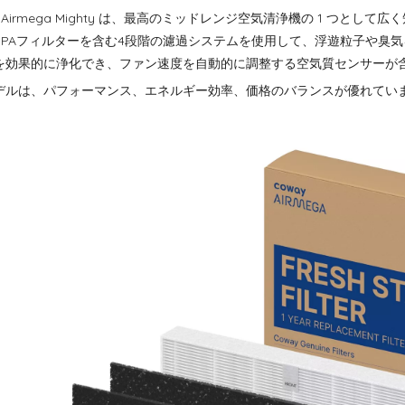
y Airmega Mighty は、最高のミッドレンジ空気清浄機の 1 つ
 HEPAフィルターを含む4段階の濾過システムを使用して、浮遊粒子や臭
を効果的に浄化でき、ファン速度を自動的に調整する空気質センサーが
デルは、パフォーマンス、エネルギー効率、価格のバランスが優れてい