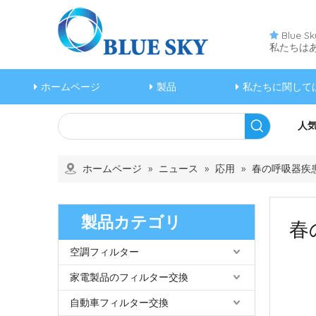
Blue

私たちは
ホームページ
製品
私たちに関して
人気
ホームページ
»
ニュース
»
応用
»
春の呼吸器疾
製品カテゴリ
春
空調フィルター
家電製品のフィルター交換
自動車フィルター交換