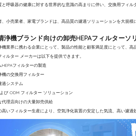
質と呼吸器の健康に対する世界的な意識の高まりに伴い、交換用フィルター
者、小売業者、家電ブランドは、高品質の濾過ソリューションを大規模
清浄機ブランド向けの卸売HEPAフィルターソ
浄機業界に携わる企業にとって、製品の性能と顧客満足度にとって、高
フィルター メーカーは以下を提供できます。
ムHEPAフィルターの製造
浄機の交換用フィルター
 濾過システム
および ODM フィルター ソリューション
な代理店向けの大量卸売供給
の高いフィルター生産により、空気浄化装置の安定した気流、高い濾過