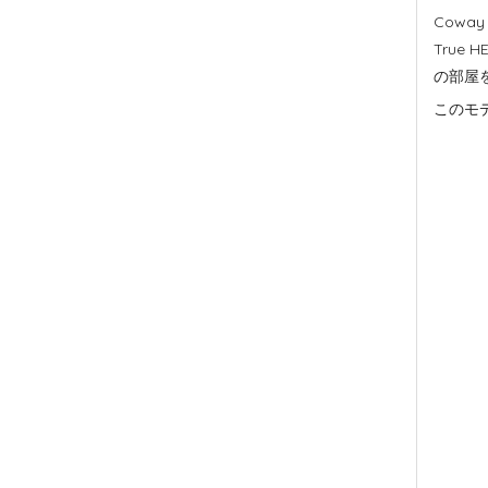
Cowa
True
の部屋
このモ