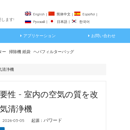
English
简体中文
Español
|
|
|
します!
Pусский
日本語
한국어
|
|
アプリケーション
お問い合わせ
ター
掃除機 紙袋
ヘパフィルターバッグ
気清浄機
性 - 室内の空気の質を改
気清浄機
パワード
26-03-05 起源：