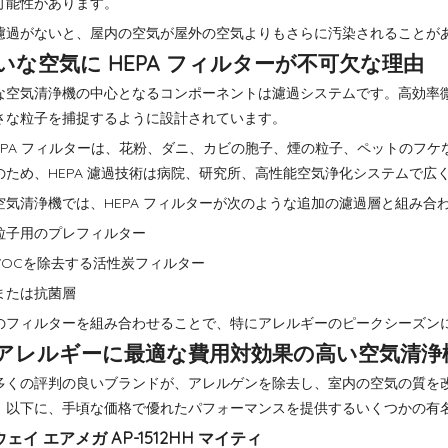
可能性があります。
濾過がないと、屋内の空気が屋外の空気よりもさらに汚染されることが
いな空気に HEPA フィルターが不可欠な理由
な空気清浄機の中心となるコンポーネントは濾過システムです。高効率微粒
さな粒子を捕捉するように設計されています。
EPA フィルターは、花粉、ダニ、カビの胞子、煙の粒子、ペットのフケなど、
のため、HEPA 濾過技術は病院、研究所、高性能空気浄化システムで広
空気清浄機では、HEPA フィルターが次のような追加の濾過層と組み合
粒子用のプレフィルター
VOCを除去する活性炭フィルター
または抗菌層
のフィルターを組み合わせることで、特にアレルギーのピークシーズン
アレルギーに最適な費用対効果の高い空気清浄
多くの評判の良いブランドが、アレルゲンを除去し、室内の空気の質を
。以下に、手頃な価格で優れたパフォーマンスを提供するいくつかの有
ウェイ エアメガ AP-1512HH マイティ