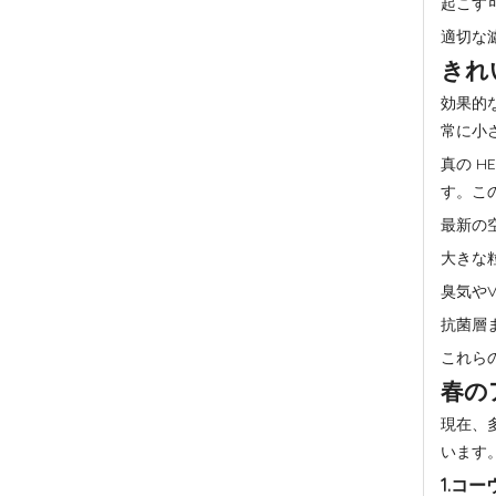
起こす
適切な
きれ
効果的
常に小
真の H
す。こ
最新の
大きな
臭気や
抗菌層
これら
春の
現在、
います
1.コー