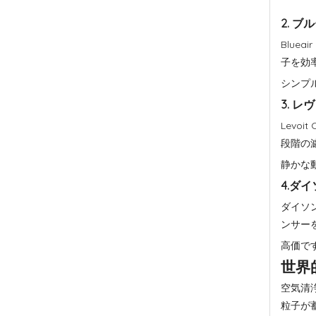
2. ブ
Blue
子を効
シンプ
3. レ
Levo
段階の
静かな
4.ダ
ダイソ
ンサー
高価で
世界
空気清
粒子が