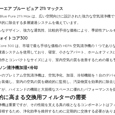
ルーエア ブルー ピュア 211i マックス
air Blue Pure 211i Max は、広い空間向けに設計された強力な空
率的に除去する多層濾過システムを備えています。
ルなデザイン、強力な通気性、比較的手頃な価格により、季節性アレル
ヴォイトコア300
it Core 300 は、市場で最も手頃な価格の HEPA 空気清浄機の 1 
濾過システムを使用しており、寝室、小さなアパート、ホームオフィス
動作とコンパクトなサイズにより、室内空気の質を改善するための最も
イソン清浄機加湿+冷却
ンのプレミアム空気清浄機は、空気浄化、加湿、冷却機能を 1 台のデバイス
を装備し、室内の空気の質を継続的に監視し、汚染物質を効果的に除去
すが、ハイエンドの機能と大規模なスペースに優れたパフォーマンスを
的に高まる交換用フィルターの需要
浄機は重要ですが、その性能を支える真の核となるコンポーネントはフ
蓄積するため、浄化効率を維持するために定期的に交換する必要があり