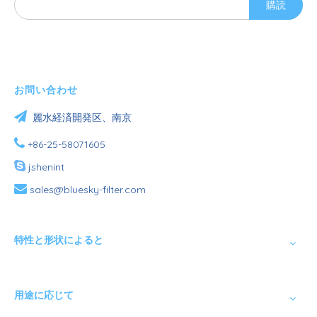
購読
お問い合わせ

麗水経済開発区、南京

+86-25-58071605

jshenint

sales@bluesky-filter.com
特性と形状によると
用途に応じて