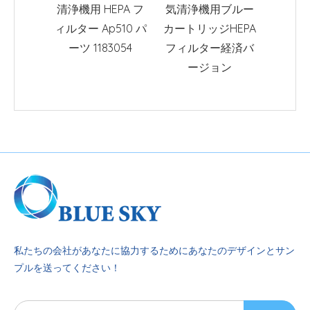
清浄機用 HEPA フ
気清浄機用ブルー
Purifie
ィルター Ap510 パ
カートリッジHEPA
の活性
ーツ 1183054
フィルター経済バ
プルカ
ージョン
HEP
私たちの会社があなたに協力するためにあなたのデザインとサン
プルを送ってください！