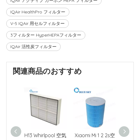
IQAir アクティブ カーボン HEPA フィルター
IQAir HealthPro フィルター
V-5 IQAir 用セルフィルター
3フィルター HyperHEPAフィルター
IQAir 活性炭フィルター
関連商品のおすすめ
H13 Whirlpool 空気
Xiaomi Mi 1 2 2s空
Xiao