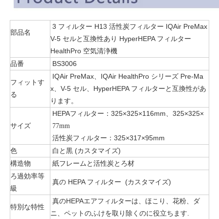
3 フィルター H13 活性炭フィルター IQAir PreMax
部品名
V-5 セルと互換性あり HyperHEPA フィルター
HealthPro 空気清浄機
品番
BS3006
IQAir PreMax、IQAir HealthPro シリーズ Pre-Ma
フィットす
x、V-5 セル、HyperHEPA フィルターと互換性があ
る
ります。
HEPAフィルター：325×325×116mm、325×325×
サイズ
77mm
活性炭フィルター：325×317×95mm
色
白と黒 (カスタマイズ)
構造物
紙フレームと活性炭とろ材
ろ過効率等
真の HEPA フィルター (カスタマイズ)
級
真のHEPAエアフィルターは、ほこり、花粉、ダ
特別な特性
ニ、ペットのふけを取り除くのに役立ちます.