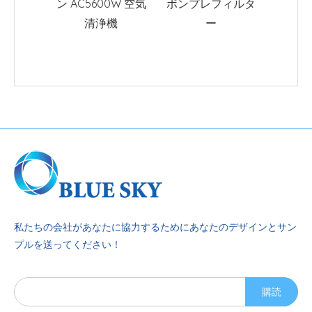
ン AC5600W 空気
ボンプレフィルタ
HEP
清浄機
ー
私たちの会社があなたに協力するためにあなたのデザインとサン
プルを送ってください！
購読