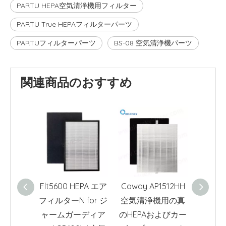
PARTU HEPA空気清浄機用フィルター
PARTU True HEPAフィルターパーツ
PARTUフィルターパーツ
BS-08 空気清浄機パーツ
関連商品のおすすめ
Flt5600 HEPA エア
Coway AP1512HH
Mediif
フィルターN for ジ
空気清浄機用の真
/ S1 
ャームガーディア
のHEPAおよびカー
機用の交