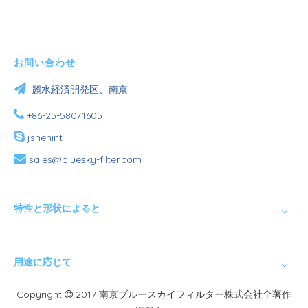
お問い合わせ

麗水経済開発区、南京

+86-25-58071605

jshenint

sales@bluesky-filter.com
特性と形状によると
用途に応じて
Copyright
2017 南京ブルースカイフィルター株式会社全著作
