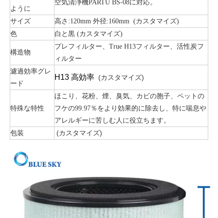
空気清浄機PARTU BS-08に対応。
ように
サイズ
高さ:120mm 外径:160mm (カスタマイズ)
色
白と黒 (カスタマイズ)
プレフィルター、True H13フィルター、活性炭フ
構造物
ィルター
濾過効率グレ
H13 高効率
(カスタマイズ)
ード
ほこり、花粉、煙、臭気、カビの胞子、ペットの
特殊な特性
フケの99.97％をより効果的に除去し、特に喘息や
アレルギーに苦しむ人に役立ちます。
包装
(カスタマイズ)