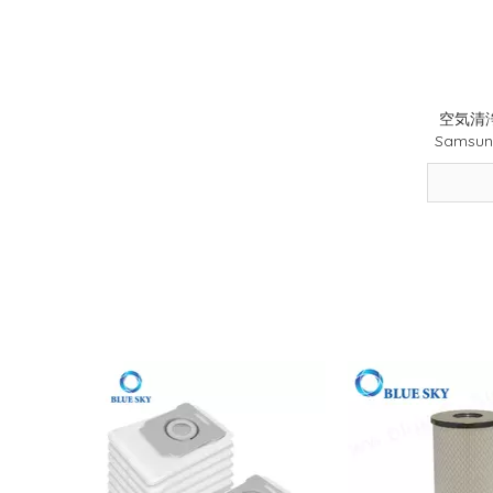
第135回広州交易会
2026-07-10
交換用フィルター適合ガイド: サイズ、形状、モデル、取り付けの確認
2026-08-04
ペットの家に最適なフィルターの種類: ほこり、毛、ふけ、臭気の制御
2026-07-22
HEPA と活性炭フィルター: 違い、用途、選択ガイド
空気清
2026-07-08
フィルターの臭いとメンテナンス ガイド: 臭い、エアフロー、交換のヒント
Samsun
2026-03-24
この季節、アレルギーが再発？空気清浄機フィルターが本当のヒーローである理由はここにあります
2026-02-18
DIY 家庭用空気清浄機ガイド - エアフィルターが室内の空気の質を改善する方法 |青空フィルター
2025-12-31
よりきれいな空気と信頼性の高いフィルター ソリューションで新年をスタートしましょう
2025-08-22
新規到着 - ライディングエクスペリエンスを強化するための高性能バイクフィルター
2025-08-19
今年9月にIFA、サウジアラビアインフラストラクチャエキスポ、グローバルソースエレクトロニクスでお会いしましょう