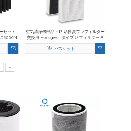
ルターセット
空気清浄機部品 H13 活性炭プレフィルター
AD3000M
交換用 Honeywell タイプ U フィルター R
F3001
HRF201B HHT270 HHT270W HHT290
バスケット
7
»