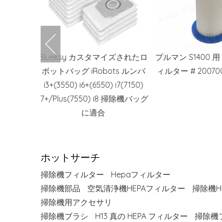
マイズされたロ
プルマン S1400 用 H13 HEPA フ
プルマン 20090
ts ルンバ
ィルター # 200700070 掃除機
産業用カートリッジ
 i7(7150)
ルタ
i8 掃除機バッグ
ホットサーチ
掃除機フィルター
Hepaフィルター
掃除機部品
空気清浄機HEPAフィルター
掃除機H
掃除機用アクセサリ
掃除機ブラシ
H13 真の HEPA フィルター
掃除機