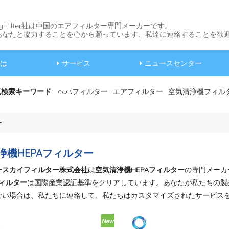
 Sky Filter社は中国のエアフィルター専門メーカーです。
あなたと協力することを心から願っています、私達に連絡することを歓迎
は
サービス
ニュースセンター
検索キーワード:
ヘパフィルター
エアフィルター
空気清浄機フィル
ー
浄機HEPAフィルター
ースカイフィルター株式会社
は
空気清浄機HEPAフィルター
の専門メーカ
フィルター
は国際産業認証基準をクリアしています。あなたが私たちの製品リ
ない場合は、私たちに連絡して、私たちはカスタマイズされたサービス