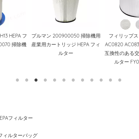
0050 掃除機用
フィリップス 800 シリーズ
Hotsale HP20
 HEPA フィ
AC0820 AC0830 空気清浄機と
交換用フィルター
ー
互換性のある交換用 HEPA フィ
HP202 空気
ルター FY0194 FY0293
HE2FKBA
EPAフィルター
フィルターバッグ