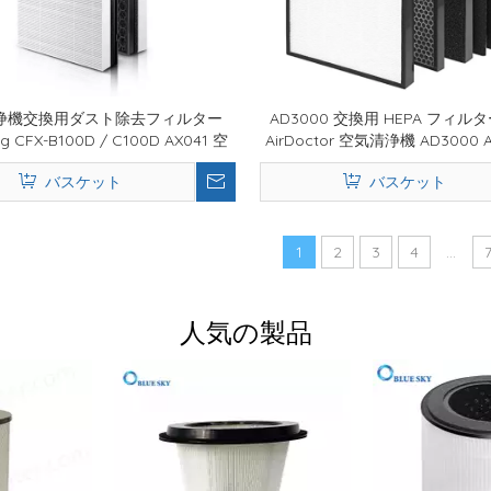
浄機交換用ダスト除去フィルター
AD3000 交換用 HEPA フィ
g CFX-B100D / C100D AX041 空
AirDoctor 空気清浄機 AD3000 
気清浄機部品に対応
Air Doctor 空気清浄機部品 AD
バスケット
バスケット
ADF3002
1
2
3
4
...
人気の製品