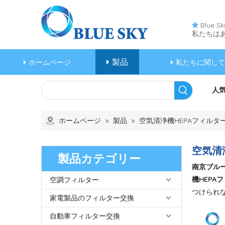
Blue

私たちは
製品
ホームページ
私たちに関して
人気
ホームページ
»
製品
»
空気清浄機HEPAフィルタ
空気清
製品カテゴリー
南京ブル
機HEPA
空調フィルター
つけられ
家電製品のフィルター交換
自動車フィルター交換