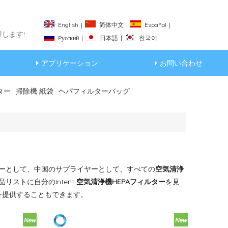
English
简体中文
Español
|
|
|
します!
Pусский
日本語
한국어
|
|
アプリケーション
お問い合わせ
ター
掃除機 紙袋
ヘパフィルターバッグ
ーとして、中国のサプライヤーとして、すべての
空気清浄
ストに自分のIntent
空気清浄機HEPAフィルター
を見
を提供することもできます。