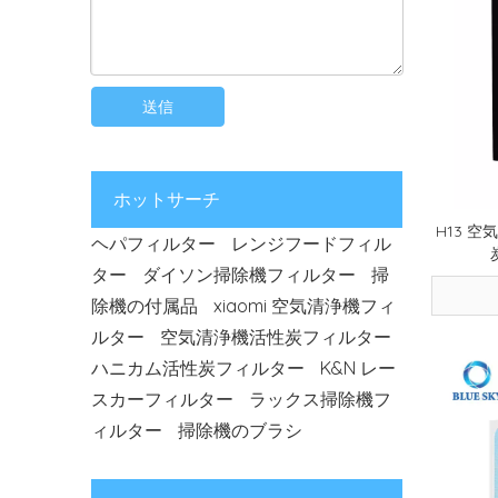
送信
ホットサーチ
H13 空
ヘパフィルター
レンジフードフィル
ター
ダイソン掃除機フィルター
掃
除機の付属品
xiaomi 空気清浄機フィ
ルター
空気清浄機活性炭フィルター
ハニカム活性炭フィルター
K&N レー
スカーフィルター
ラックス掃除機フ
2026-07-10
交換用フィルター適合ガイド: サイズ、形状、モデル、取り付けの確認
ィルター
掃除機のブラシ
2026-08-04
ペットの家に最適なフィルターの種類: ほこり、毛、ふけ、臭気の制御
2026-07-22
HEPA と活性炭フィルター: 違い、用途、選択ガイド
2026-07-08