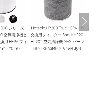
0 True HEPA H13
24x24X12 高性能 H13 HEPA フィ
OEM Blue
 Shark HP201
ルター深いプリーツ ボックス
ェット
清浄機 MAX パーツ
HVAC システム エア フィルタ
Dyson
SMB と互換性あり
ー
Elect