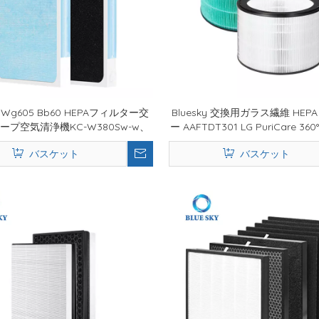
w Wg605 Bb60 HEPAフィルター交
Bluesky 交換用ガラス繊維 HEP
ープ空気清浄機KC-W380Sw-w、
ー AAFTDT301 LG PuriCare 360
0Sw、KC-WE61-N、Kl-BC608-Wに
機 AS560DWR0 用
バスケット
バスケット
対応