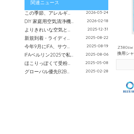
フィルターの臭いとメンテナンス ガイド: 臭い、エアフロー、交換のヒント
関連ニュース
2026-03-24
この季節、アレルギーが再発？空気清浄機フィルターが本当のヒーローである理由はここにあります
2026-02-18
DIY 家庭用空気清浄機ガイド - エアフィルターが室内の空気の質を改善する方法 |青空フィルター
2025-12-31
よりきれいな空気と信頼性の高いフィルター ソリューションで新年をスタートしましょう
2025-08-22
新規到着 - ライディングエクスペリエンスを強化するための高性能バイクフィルター
2025-08-19
今年9月にIFA、サウジアラビアインフラストラクチャエキスポ、グローバルソースエレクトロニクスでお会いしましょう
Z380s
2025-08-06
IFAベルリン2025で私たち（ブルースカイフィルター） - 信頼できるフィルターメーカーが展示されています
換用シャ
2025-05-08
ほこりっぽくて受粉した屋外環境で屋内エアフィルターが不可欠である理由
KC-C15
2025-02-28
グローバル優先B2Bフィルターサプライヤー-Nanjing Blue Skyフィルター
2025-02-06
春に空気清浄機フィルターを交換することの重要性
2025-01-16
90915-YZZE2 オイルフィルターのサイズと適合車種
2025-01-02
2025年南京青空フィルター新年明けましておめでとうございます
2024-11-04
高品質のロボット掃除機アクセサリの選び方
2024-08-29
Nanjing Blue Sky FilterがIFA 2024に出展します！
2024-04-11
華東博覧会への参加: 南京藍天フィルター有限公司の機会と課題
2024-04-29
IFA ベルリン国際家電見本市
2024-04-29